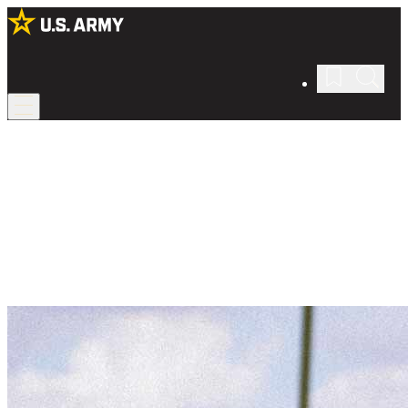
Trabajando con un Reclutador
Estamos para guiarte en cada paso.
Los reclutadores del Army te ayudarán a encontrar la carrera
perfecta para ti y asegurar que estás preparado para el éxito en todo
lo que hagas.