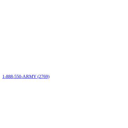
Información del sitio
Conectar
1-888-550-ARMY (2769)