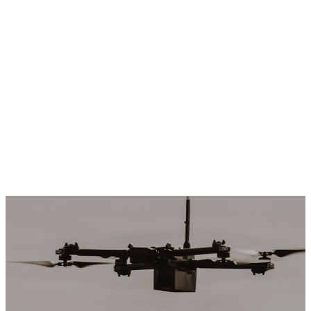
Aprender a liderar todo tipo de misiones vitales de
combate y apoyo.
Mantener la calma y la concentración en todas las
condiciones meteorológicas durante el pilotaje de
aeronaves.