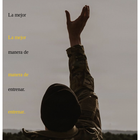
La mejor
L
a
m
e
j
o
r
manera de
m
a
n
e
r
a
d
e
entrenar.
e
n
t
r
e
n
a
r
.