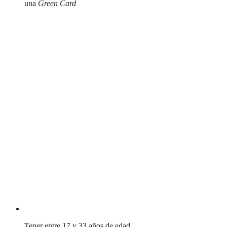
una
Green Card
Tener entre 17 y 33 años de edad