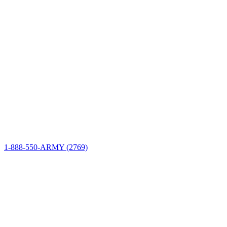
Información del sitio
Conectar
1-888-550-ARMY (2769)