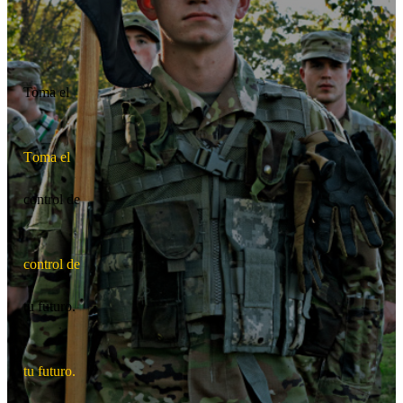
Toma el
T
o
m
a
e
l
control de
c
o
n
t
r
o
l
d
e
tu futuro.
t
u
f
u
t
u
r
o
.