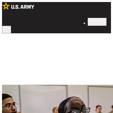
Army ROTC
Obtén una educación en liderazgo.
Conviértete en un líder del Army por medio del
Reserve Officers’
Training Corps
(ROTC), que enseña habilidades valiosas y cubre tu
educación de
college
.