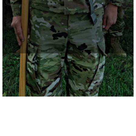
Gradúate como Oficial del Army.
Encuentra escuelas con programas
ROTC.
El
Army ROTC
paga tus estudios mientras vas al
college
y entrenas
para ser Oficial del Army. Este programa se ofrece en más de 1,000
colleges
y universidades del país. Obtén la experiencia de
college
y
gradúate como un s
econd lieutenant
en el Army, la Reserva del
Army o la Guardia Nacional del Army.