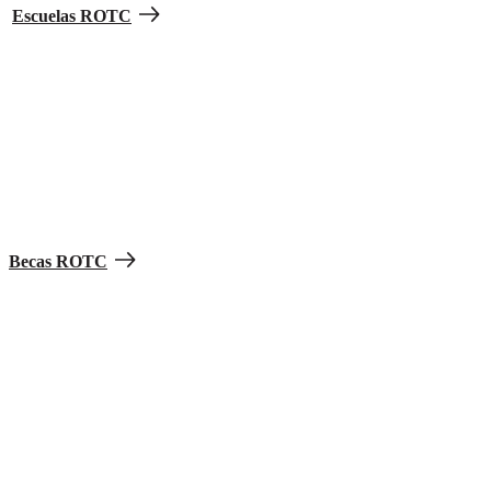
Escuelas ROTC
Obtén becas y ayuda financiera.
Los estudiantes de
high school
que aplican al ROTC, son elegibles
para becas que cubren el costo total de sus estudios basándose en
méritos y grados académicos, además de recibir $420 al mes para
gastos personales y $1,200 al año para comprar libros.
Becas ROTC
Comienza el ROTC en cualquier etapa
del College.
Estudiante de primer o segundo año
Basic Course