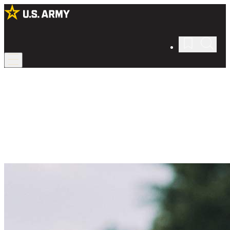
Beneficios del Army
Nosotros te cubrimos.
Como Soldado, tendrás el respaldo de la fuerza más poderosa del
mundo en cada aspecto de tu vida.