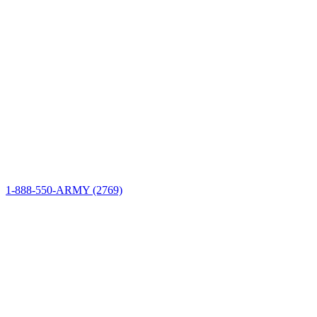
Información del sitio
Conectar
1-888-550-ARMY (2769)