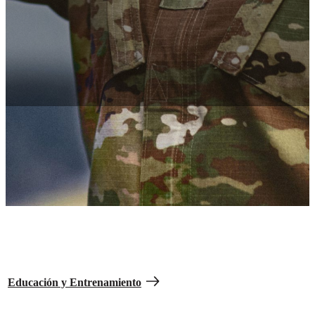
El paquete de beneficios del Army
Los beneficios del Army son el paquete completo donde obtendrás
mucho más que un salario durante y después de tu servicio.
Cubrimos hasta el 100% del costo de tus estudios
Continúa con tus estudios de
college
gratis con ayuda financiera del
GI Bill
y más.
Educación y Entrenamiento