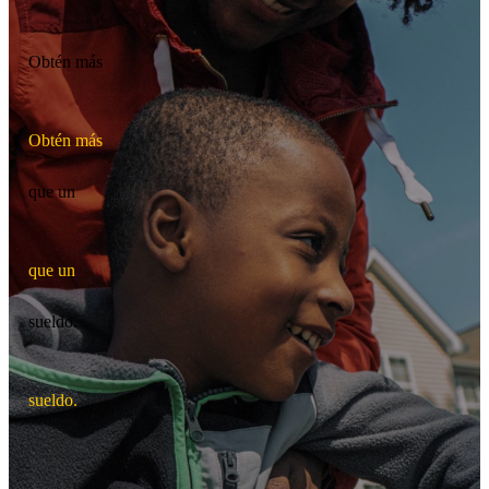
Obtén más
O
b
t
é
n
m
á
s
que un
q
u
e
u
n
sueldo.
s
u
e
l
d
o
.