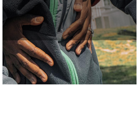
Aprovecha más beneficios.
Estos son algunos de los beneficios adicionales del servicio en el
Army que te ayudarán a lograr el éxito en tu futuro.
Sé dueño de casa.
Trabaja con el Departamento de Asuntos para los Veteranos (VA),
para obtener términos más favorables de los prestamistas, como
hacer un pago inicial de $0 al comprar tu casa, sin necesidad de
seguro hipotecario.