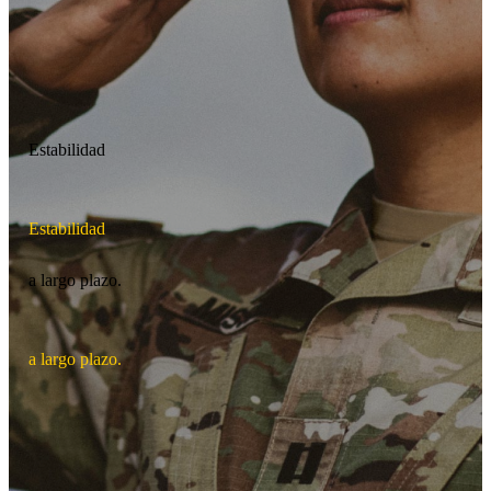
Estabilidad
E
s
t
a
b
i
l
i
d
a
d
a largo plazo.
a
l
a
r
g
o
p
l
a
z
o
.