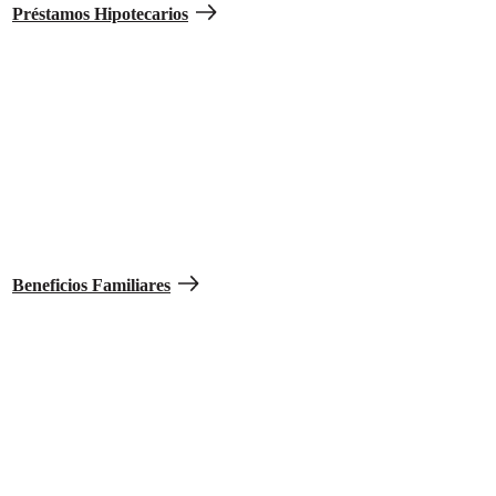
Préstamos Hipotecarios
Mantén a tu familia.
Cuida de tu cónyuge, hijos y dependientes legales, con una variedad
de programas dedicados a sus necesidades ya sea que vivas dentro o
fuera de la base.
Beneficios Familiares
Disfruta de los beneficios luego de prestar servicio.
Recibe beneficios diseñados para ayudarte a buscar nuevas