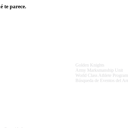
é te parece.
tio
Equipos y Eventos
Golden Knights
Army Marksmanship Unit
World Class Athlete Program
Búsqueda de Eventos del A
Información del sitio