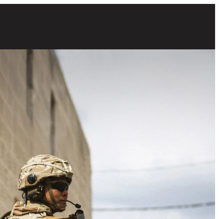
 de combate sosteniendo rifles alrededor del perímetro de un edificio