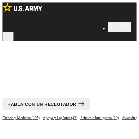
Todos los Trabajos
Encuentra tu Carrera en el U.S. Army.
HABLA CON UN RECLUTADOR
Ciencia y Medicina (105)
Apoyo y Logística (42)
Señales e Inteligencia (29)
Aviación y