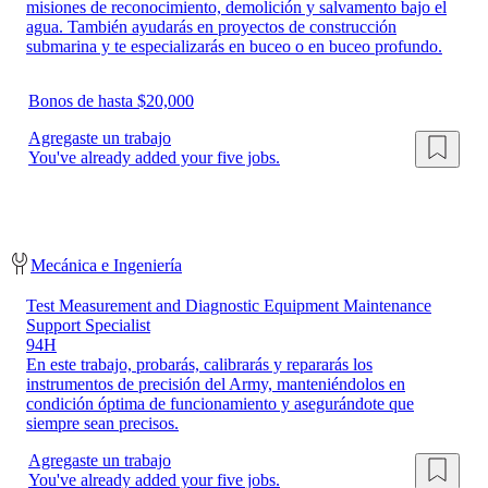
misiones de reconocimiento, demolición y salvamento bajo el
agua. También ayudarás en proyectos de construcción
submarina y te especializarás en buceo o en buceo profundo.
Bonos de hasta $20,000
Agregaste un trabajo
You've already added your five jobs.
Mecánica e Ingeniería
Test Measurement and Diagnostic Equipment Maintenance
Support Specialist
94H
En este trabajo, probarás, calibrarás y repararás los
instrumentos de precisión del Army, manteniéndolos en
condición óptima de funcionamiento y asegurándote que
siempre sean precisos.
Agregaste un trabajo
You've already added your five jobs.