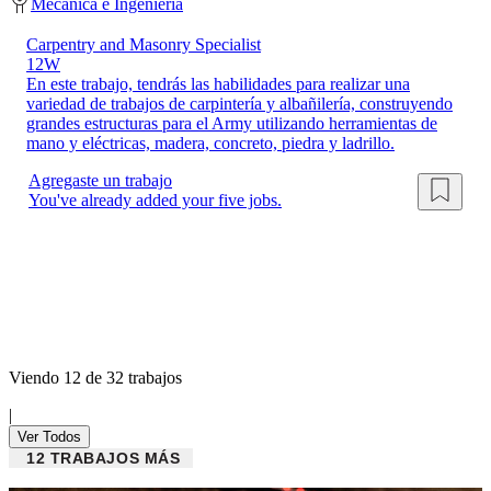
Mecánica e Ingeniería
Carpentry and Masonry Specialist
12W
En este trabajo, tendrás las habilidades para realizar una
variedad de trabajos de carpintería y albañilería, construyendo
grandes estructuras para el Army utilizando herramientas de
mano y eléctricas, madera, concreto, piedra y ladrillo.
Agregaste un trabajo
You've already added your five jobs.
Viendo 12 de 32 trabajos
|
Ver Todos
12 TRABAJOS MÁS