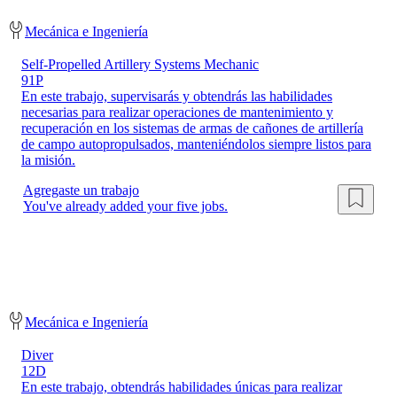
Mecánica e Ingeniería
Self-Propelled Artillery Systems Mechanic
91P
En este trabajo, supervisarás y obtendrás las habilidades
necesarias para realizar operaciones de mantenimiento y
recuperación en los sistemas de armas de cañones de artillería
de campo autopropulsados, manteniéndolos siempre listos para
la misión.
Agregaste un trabajo
You've already added your five jobs.
Mecánica e Ingeniería
Diver
12D
En este trabajo, obtendrás habilidades únicas para realizar