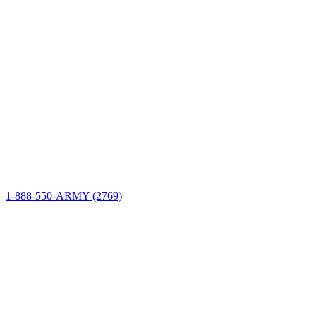
Información del sitio
Conectar
1-888-550-ARMY (2769)