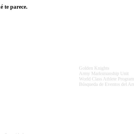
é te parece.
tio
Equipos y Eventos
Golden Knights
Army Marksmanship Unit
World Class Athlete Program
Búsqueda de Eventos del A
Información del sitio