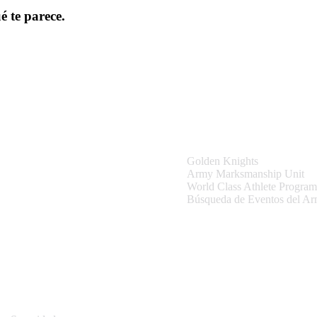
é te parece.
tio
Equipos y Eventos
Golden Knights
Army Marksmanship Unit
World Class Athlete Program
Búsqueda de Eventos del A
Información del sitio