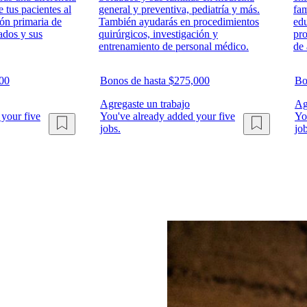
e tus pacientes al
general y preventiva, pediatría y más.
fam
ión primaria de
También ayudarás en procedimientos
edu
dados y sus
quirúrgicos, investigación y
pr
entrenamiento de personal médico.
de 
000
Bonos de hasta $275,000
Bo
Agregaste un trabajo
Ag
your five
You've already added your five
Yo
jobs.
job
drían interesarte. Estaremos