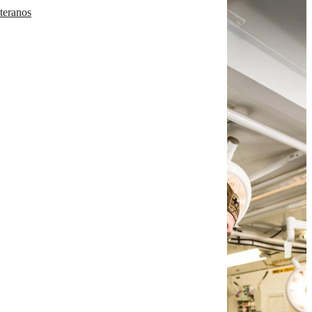
eteranos
will-need-updated