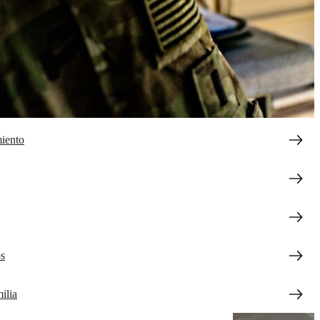
iento
os
ilia