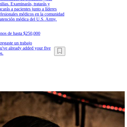
ilias. Examinarás, tratarás y
carás a pacientes junto a líderes
ofesionales médicos en la comunidad
atención médica del U.S. Army.
nos de hasta $250,000
regaste un trabajo
u've already added your five
s.