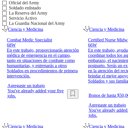
Oficial del Army
Soldado enlistado
La Reserva del Army
Servicio Activo
La Guardia Nacional del Army
Ciencia y Medicina
Ciencia y Medicina
Combat Medic Specialist
Certified Nurse Midw
68W
66W
En este trabajo, proporcionarás atención
En este trabajo, ayuda
médica de emergencia en el campo,
coordinar todos los as
tanto en situaciones de combate como
embarazo, el nacimien
humanitarias, y entrenarás a otros
postparto. Serás un ex
Soldados en procedimientos de primera
en la atención del rec
intervención.
brindar el mejor apoyo
Soldados y sus familia
Agregaste un trabajo
You've already added your five
Bonos de hasta $50,
jobs.
Agregaste un trabajo
You've already added 
jobs.
Ciencia y Medicina
Ciencia y Medicina