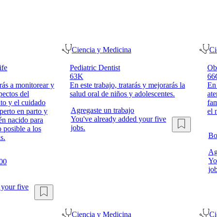
Ciencia y Medicina
Ci
ife
Pediatric Dentist
Ob
63K
66
rás a monitorear y
En este trabajo, tratarás y mejorarás la
En 
pectos del
salud oral de niños y adolescentes.
ate
to y el cuidado
fam
Agregaste un trabajo
perto en parto y
el 
You've already added your five
ién nacido para
jobs.
 posible a los
Bo
s.
Ag
Yo
000
job
your five
Ciencia y Medicina
Ci