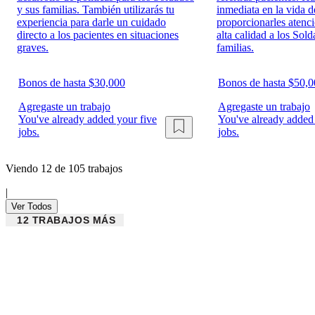
y sus familias. También utilizarás tu
inmediata en la vida d
experiencia para darle un cuidado
proporcionarles atenc
directo a los pacientes en situaciones
alta calidad a los Sol
graves.
familias.
Bonos de hasta $30,000
Bonos de hasta $50,
Agregaste un trabajo
Agregaste un trabajo
You've already added your five
You've already added 
jobs.
jobs.
Viendo 12 de 105 trabajos
|
Ver Todos
12 TRABAJOS MÁS
Army Career Match
Tu futuro comienza aquí.
Haz este breve quiz para limitar tus opciones y ver los trabajos que po
listos cuando tú lo estés.