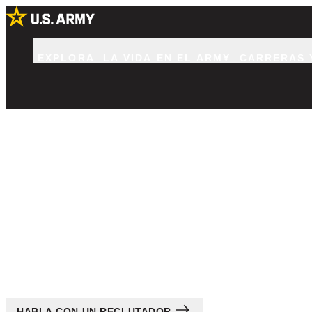
EXPLORA
LA VIDA EN EL ARMY
CARRERAS 
Todos los Trabajos
Encuentra tu Carrera en el U.S. Army.
HABLA CON UN RECLUTADOR