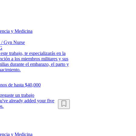
encia y Medicina
 / Gyn Nurse
G
este trabajo, te especializarás en la
nción a los miembros militares y sus
ilias durante el embarazo, el parto y
nacimiento.
nos de hasta $40,000
regaste un trabajo
u've already added your five
s.
encia y Medicina