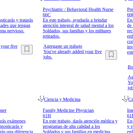
Psychiatric / Behavioral Health Nurse
Pre
66C
60
sticarás y tratarás
En este trabajo, ayudarás a brindar
En 
edades que tengan
atención integral de salud mental a los
de 
ema nervioso.
Soldados, sus familias y los militares
re
retirados.
en
con
your five
Agregaste un trabajo
inv
You've already added your five
est
jobs.
Bo
Ag
Yo
job
Ciencia y Medicina
Ci
oner
Family Medicine Physician
Int
61H
61
zarás exámenes
En este trabajo, darás atención médica y
En 
gnosticarás y
programas de alta calidad a los
y v
arás una diferencia
Soldados y sus familias en medicina
en