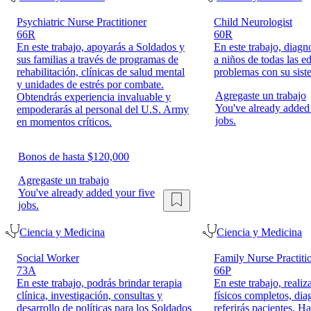
Psychiatric Nurse Practitioner
Child Neurologist
66R
60R
En este trabajo, apoyarás a Soldados y
En este trabajo, diagno
sus familias a través de programas de
a niños de todas las 
rehabilitación, clínicas de salud mental
problemas con su sist
y unidades de estrés por combate.
Agregaste un trabajo
Obtendrás experiencia invaluable y
You've already added 
empoderarás al personal del U.S. Army
jobs.
en momentos críticos.
Bonos de hasta $120,000
Agregaste un trabajo
You've already added your five
jobs.
Ciencia y Medicina
Ciencia y Medicina
Social Worker
Family Nurse Practiti
73A
66P
En este trabajo, podrás brindar terapia
En este trabajo, reali
clínica, investigación, consultas y
físicos completos, dia
desarrollo de políticas para los Soldados
referirás pacientes. H