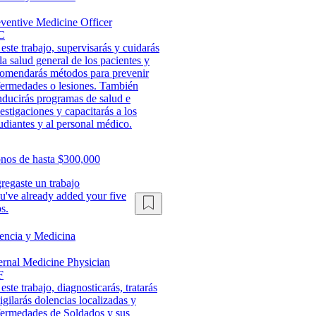
ventive Medicine Officer
C
este trabajo, supervisarás y cuidarás
la salud general de los pacientes y
comendarás métodos para prevenir
fermedades o lesiones. También
ducirás programas de salud e
estigaciones y capacitarás a los
udiantes y al personal médico.
nos de hasta $300,000
regaste un trabajo
u've already added your five
s.
encia y Medicina
ernal Medicine Physician
F
este trabajo, diagnosticarás, tratarás
igilarás dolencias localizadas y
fermedades de Soldados y sus