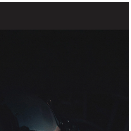
ero sentado en una cabina con el reflejo de un helicóptero en sus gafas