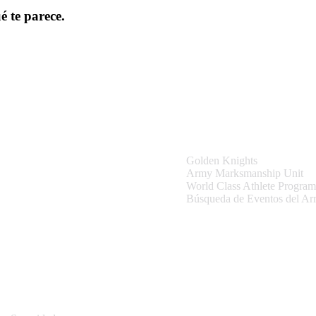
é te parece.
tio
Equipos y Eventos
Golden Knights
Army Marksmanship Unit
World Class Athlete Program
Búsqueda de Eventos del A
Información del sitio